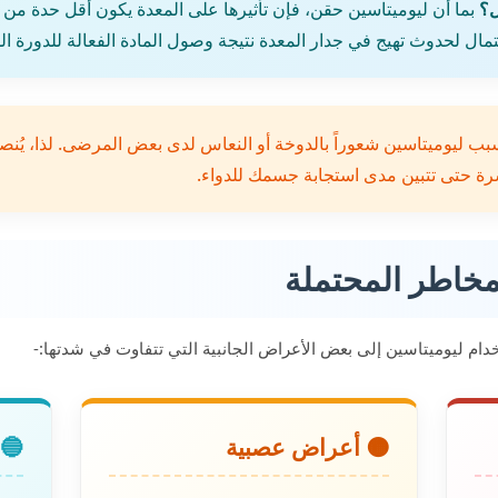
ل؟
بما أن ليوميتاسين حقن، فإن تأثيرها على المعدة يكون أقل حدة من ال
تمال لحدوث تهيج في جدار المعدة نتيجة وصول المادة الفعالة للدورة ال
بب ليوميتاسين شعوراً بالدوخة أو النعاس لدى بعض المرضى. لذا، يُنصح 
شرة حتى تتبين مدى استجابة جسمك للدواء.
المخاطر المحتملة
دام ليوميتاسين إلى بعض الأعراض الجانبية التي تتفاوت في شدتها:-
🟠 أعراض عصبية
🔵 