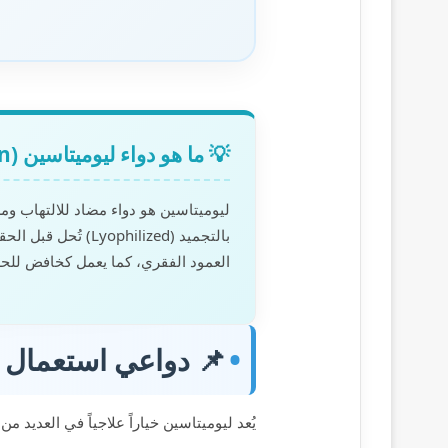
💡 ما هو دواء ليوميتاسين (Liometacen)؟
بالتجميد (hilized
العمود الفقري، كما يعمل كخافض للح
📌 دواعي استعمال حقن 
يُعد ليوميتاسين خياراً علاجياً في العديد م