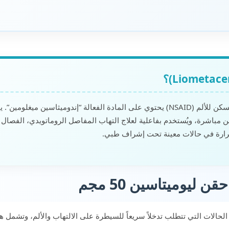
ليوميتاسين هو دواء مضاد للالتهاب ومسكن للألم (NSAID) يحتوي على المادة الفعالة “إندو
Lyop) تُحل قبل الحقن مباشرة، ويُستخدم بفاعلية لعلاج التهاب المفاصل الروماتويدي، 
رارة في حالات معينة تحت إشراف طبي.
ليوميتاسين 50 مجم
ن الحالات التي تتطلب تدخلاً سريعاً للسيطرة على الالتهاب والألم، وتشمل ه