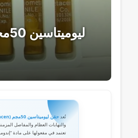
تُعد
حقن ليوميتاسين 50مجم (Liometacen)
والتهابات العظام والمفاصل المزمنة. السعر الرسمي المح
تعتمد في مفعولها على مادة “إندومي