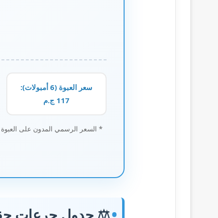
سعر العبوة (6 أمبولات):
117 ج.م
* السعر الرسمي المدون على العبوة هو 117.00 جنيه مصري، وقد يختلف بشكل طفيف حسب التحديثات الرسمية. تا
⚖️ جدول جرعات حقن