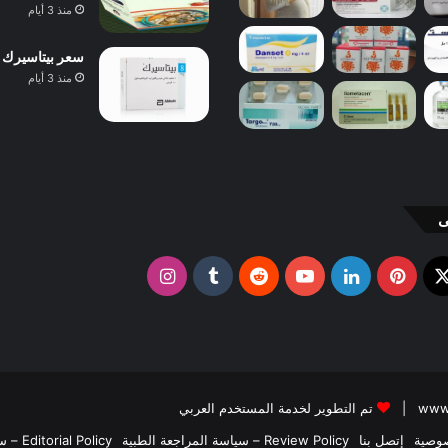
منذ 3 أيام
سعر بيتاسيرك 24 مجم 40 قرص 2026 ودواعي الاستعمال والآثار الجانبية
منذ 3 أيام
ى
X
وك
بينتيريست
لينكدإن
يوتيوب
انستقرام
تم التطوير لخدمة المستخدم العربي
وصية
إتصل بنا
Review Policy – سياسة المراجعة الطبية
Editorial Policy – سياسة التحرير الطبي