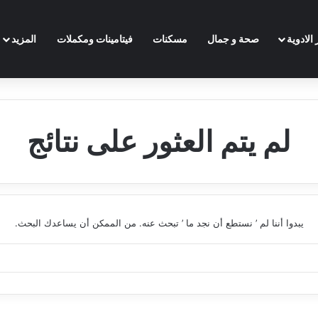
الادوية
صحة و جمال
مسكنات
فيتامينات ومكملات
المزيد
لم يتم العثور على نتائج
يبدوا أننا لم ’ نستطع أن نجد ما ’ تبحث عنه. من الممكن أن يساعدك البحث.