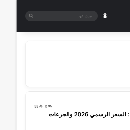
تسجيل الدخول
بحث
عن
59
0
كريستور (Crestor) لخفض الكوليسترول: السعر الرسمي 2026 والجرعات