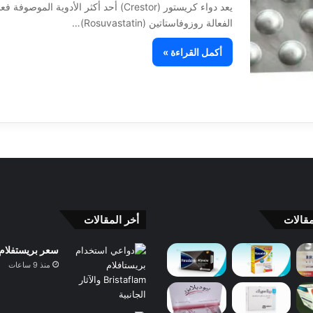
الفعالة روزوفاستاتين (Rosuvastatin)…
أكمل القراءة »
قالات
أخر المقالات
سعر بريستفلام Bristaflam ودواعي الاستعمال والآثار الجانبية والبدائل 
منذ 9 ساعات