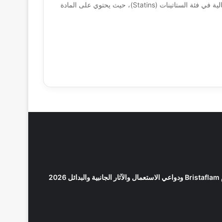
يعد دواء كريستور (Crestor) أحد أكثر الأدوية الموصوفة فعالية في فئة الستاتينات (Statins)، حيث يحتوي على المادة
2026