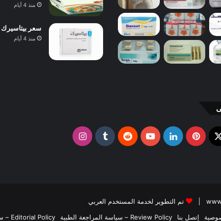
منذ 4 أيام
سعر بيتاسيرك 24 مجم 40 قرص 2026 ودواعي الاستعمال والآثار الجانبية
منذ 4 أيام
ى
X
وك
بينتيريست
لينكدإن
يوتيوب
انستقرام
تم التطوير لخدمة المستخدم العربي
وصية
إتصل بنا
Review Policy – سياسة المراجعة الطبية
Editorial Policy – سياسة التحرير الطبي