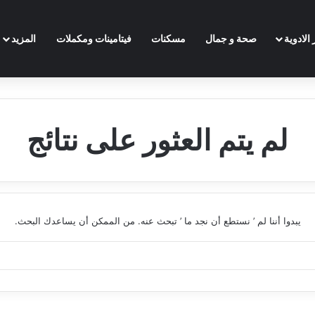
الادوية
صحة و جمال
مسكنات
فيتامينات ومكملات
المزيد
لم يتم العثور على نتائج
يبدوا أننا لم ’ نستطع أن نجد ما ’ تبحث عنه. من الممكن أن يساعدك البحث.