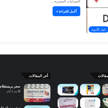
الصيدليات المصرية…
أكمل القراءة »
دليل الأدوية
قالات
أخر المقالات
سعر بريستفلام Bristaflam ودواعي الاستعمال والآثار الجانبية والبدائل 
منذ 3 أيام
سعر ومواصفات بانادول 