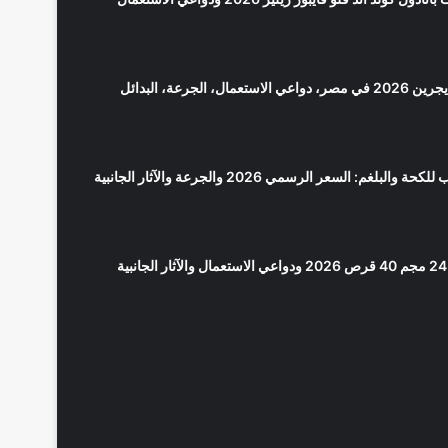
سعر بانادول مايجرين 2026 في مصر، دواعي الاستعمال، الجرعة، البدائل
لوبريكاف شراب للكحة والبلغم: السعر الرسمي 2026 والجرعة والآثار الجانبية