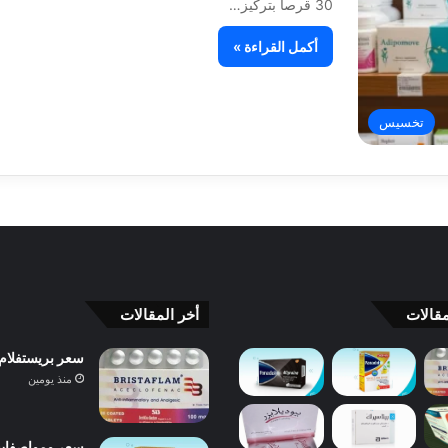
30 قرصاً بتركيز…
أكمل القراءة »
تخسيس
قالات
أخر المقالات
سعر بريستفلام Bristaflam ودواعي الاستعمال والآثار الجانبية والبدائل 
منذ يومين
سعر ومواصفات بانادول 