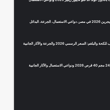
سعر بانادول مايجرين 2026 في مصر، دواعي الاستعمال، الجرعة، البدائل
لوبريكاف شراب للكحة والبلغم: السعر الرسمي 2026 والجرعة والآثار الجانبية