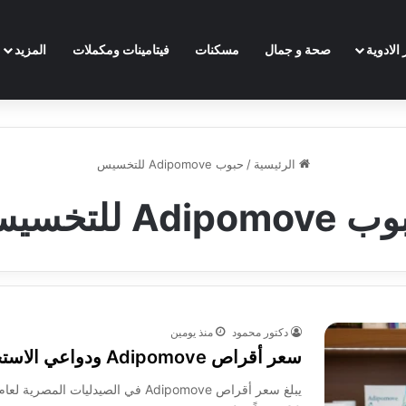
الادوية
صحة و جمال
مسكنات
فيتامينات ومكملات
المزيد
الرئيسية
/
حبوب Adipomove للتخسيس
Adipomo للتخسيس
دكتور محمود
منذ يومين
سعر أقراص Adipomove ودواعي الاستخدام والجرعة 2026