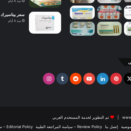
منذ 4 أيام
سعر بيتاسيرك 24 مجم 40 قرص 2026 ودواعي الاستعمال والآثار الجانبية
منذ 4 أيام
ى
X
وك
بينتيريست
لينكدإن
يوتيوب
انستقرام
تم التطوير لخدمة المستخدم العربي
وصية
إتصل بنا
Review Policy – سياسة المراجعة الطبية
Editorial Policy – سياسة التحرير الطبي