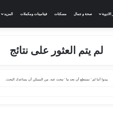
الادوية
صحة و جمال
مسكنات
فيتامينات ومكملات
المزيد
لم يتم العثور على نتائج
يبدوا أننا لم ’ نستطع أن نجد ما ’ تبحث عنه. من الممكن أن يساعدك البحث.