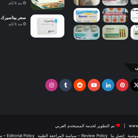
منذ 6 أيام
سعر بيتاسيرك 24 مجم 40 قرص 2026 ودواعي الاستعمال والآثار الجانبية
منذ 6 أيام
ى
X
وك
بينتيريست
لينكدإن
يوتيوب
انستقرام
تم التطوير لخدمة المستخدم العربي
وصية
إتصل بنا
Review Policy – سياسة المراجعة الطبية
Editorial Policy – سياسة التحرير الطبي