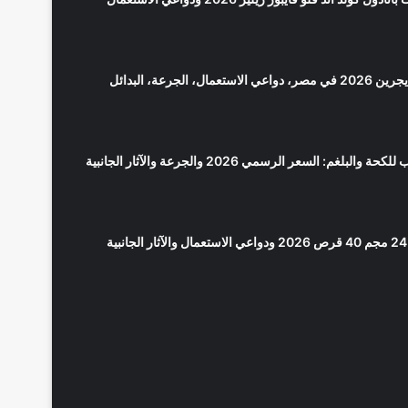
سعر بانادول مايجرين 2026 في مصر، دواعي الاستعمال، الجرعة، البدائل
لوبريكاف شراب للكحة والبلغم: السعر الرسمي 2026 والجرعة والآثار الجانبية