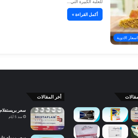
للعلبة الكبيرة التي…
أكمل القراءة »
اسعار الادوية
قالات
أخر المقالات
سعر بريستفلام Bristaflam ودواعي الاستعمال والآثار الجانبية والبدائل 
منذ 5 أيام
سعر ومواصفات بانادول 