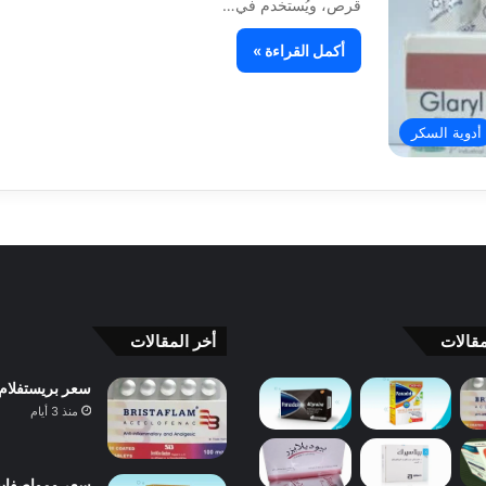
قرص، ويُستخدم في…
أكمل القراءة »
أدوية السكر
قالات
أخر المقالات
سعر بريستفلام Bristaflam ودواعي الاستعمال والآثار الجانبية والبدائل 
منذ 3 أيام
سعر ومواصفات بانادول 