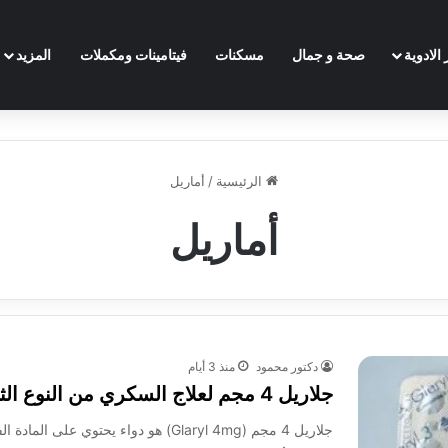
الادوية
صحة و جمال
مسكنات
فيتامينات ومكملات
المزيد
الرئيسية
/
أماريل
أماريل
دكتور محمود
منذ 3 أيام
جلاريل 4 مجم لعلاج السكري من النوع الثاني: السعر والجرعة والبدائل