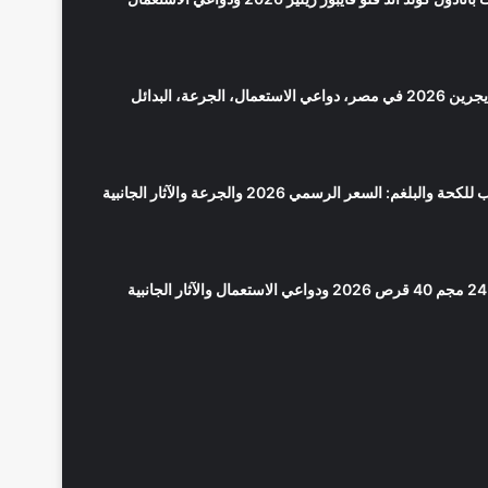
سعر بانادول مايجرين 2026 في مصر، دواعي الاستعمال، الجرعة، البدائل
لوبريكاف شراب للكحة والبلغم: السعر الرسمي 2026 والجرعة والآثار الجانبية