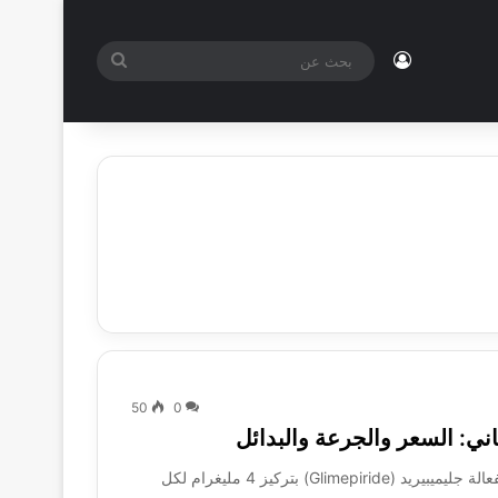
تسجيل الدخول
بحث
عن
50
0
جلاريل 4 مجم (Glaryl 4mg) هو دواء يحتوي على المادة الفعالة جليميبيريد (Glimepiride) بتركيز 4 مليغرام لكل